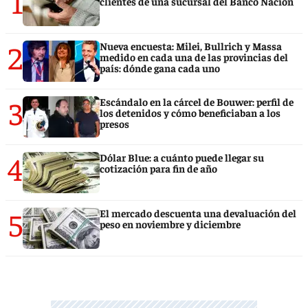
1
clientes de una sucursal del Banco Nación
2
Nueva encuesta: Milei, Bullrich y Massa
medido en cada una de las provincias del
país: dónde gana cada uno
3
Escándalo en la cárcel de Bouwer: perfil de
los detenidos y cómo beneficiaban a los
presos
4
Dólar Blue: a cuánto puede llegar su
cotización para fin de año
5
El mercado descuenta una devaluación del
peso en noviembre y diciembre