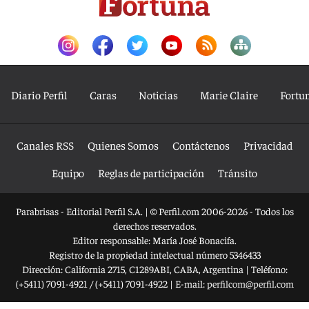
Diario Perfil
Caras
Noticias
Marie Claire
Fortu
Canales RSS
Quienes Somos
Contáctenos
Privacidad
Equipo
Reglas de participación
Tránsito
Parabrisas - Editorial Perfil S.A.
| © Perfil.com 2006-2026 - Todos los
derechos reservados.
Editor responsable: María José Bonacifa.
Registro de la propiedad intelectual número 5346433
Dirección:
California 2715
,
C1289ABI
,
CABA, Argentina
| Teléfono:
(+5411) 7091-4921
/
(+5411) 7091-4922
| E-mail:
perfilcom@perfil.com