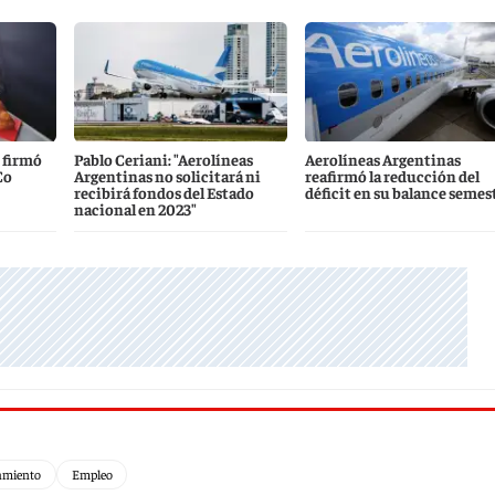
 firmó
Pablo Ceriani: "Aerolíneas
Aerolíneas Argentinas
Co
Argentinas no solicitará ni
reafirmó la reducción del
recibirá fondos del Estado
déficit en su balance semes
nacional en 2023"
miento
Empleo