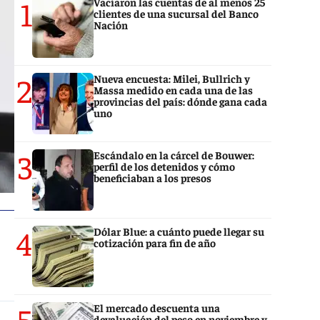
1
Vaciaron las cuentas de al menos 25
clientes de una sucursal del Banco
Nación
2
Nueva encuesta: Milei, Bullrich y
Massa medido en cada una de las
provincias del país: dónde gana cada
uno
3
Escándalo en la cárcel de Bouwer:
perfil de los detenidos y cómo
beneficiaban a los presos
4
Dólar Blue: a cuánto puede llegar su
cotización para fin de año
5
El mercado descuenta una
devaluación del peso en noviembre y