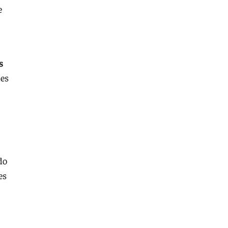
e
s
des
do
es