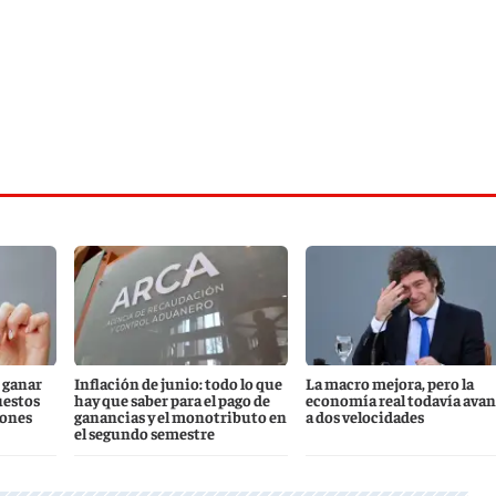
 ganar
Inflación de junio: todo lo que
La macro mejora, pero la
uestos
hay que saber para el pago de
economía real todavía ava
iones
ganancias y el monotributo en
a dos velocidades
el segundo semestre