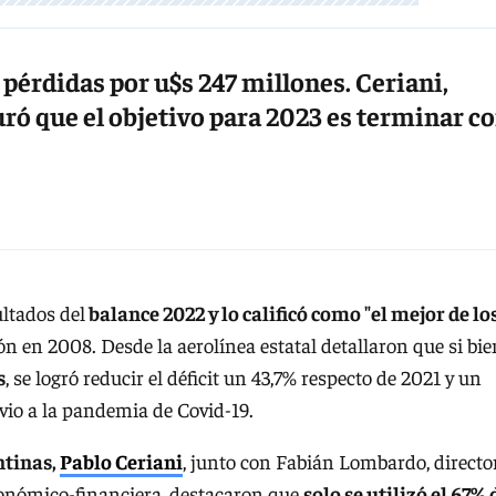
 pérdidas por u$s 247 millones. Ceriani,
uró que el objetivo para 2023 es terminar c
ltados del
balance 2022 y lo calificó como "el mejor de lo
ión en 2008. Desde la aerolínea estatal detallaron que si bie
s
, se logró reducir el déficit un 43,7% respecto de 2021 y un
evio a la pandemia de Covid-19.
ntinas,
Pablo Ceriani
, junto con Fabián Lombardo, directo
conómico-financiera, destacaron que
solo se utilizó el 67% 