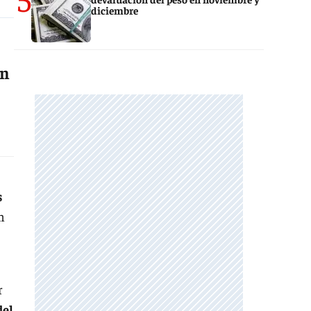
diciembre
on
s
n
r
del