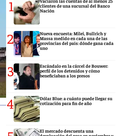
1
Vaciaron las cuentas de al menos 25
clientes de una sucursal del Banco
Nación
2
Nueva encuesta: Milei, Bullrich y
Massa medido en cada una de las
provincias del país: dónde gana cada
uno
3
Escándalo en la cárcel de Bouwer:
perfil de los detenidos y cómo
beneficiaban a los presos
4
Dólar Blue: a cuánto puede llegar su
cotización para fin de año
5
El mercado descuenta una
devaluación del peso en noviembre y