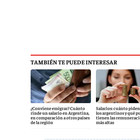
TAMBIÉN TE PUEDE INTERESAR
¿Conviene emigrar? Cuánto
Salarios: cuánto piden
rinde un salario en Argentina,
los argentinos y qué p
en comparación a otros países
tienen las remunerac
de la región
más altas