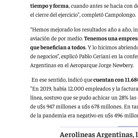
tiempo y forma
, cuando antes se hacía con 
el cierre del ejercicio", completó Campolongo.
“Hemos mejorado los resultados año a año, incl
aviación de por medio.
Tenemos una empresa m
que benefician a todos
. Y lo hicimos abrien
de negocios”, explicó Pablo Ceriani en la conf
Argentinas en el Aeroparque Jorge Newbery.
En ese sentido, indicó que
cuentan con 11.68
"En 2019, había 12.000 empleados y la factura
línea, sostuvo que se pudo achicar un 28% las
de u$s 947 millones a u$s 678 millones. En t
de la pandemia era negativo en u$s 496 millon
Aerolíneas Argentinas, 