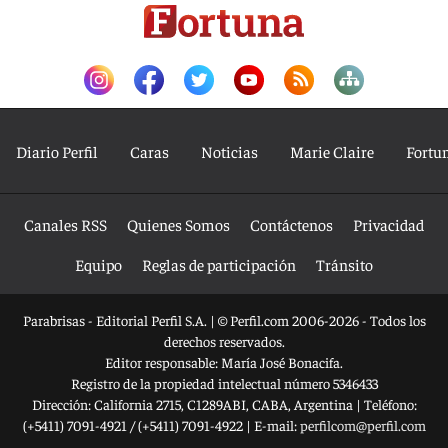
Diario Perfil
Caras
Noticias
Marie Claire
Fortu
Canales RSS
Quienes Somos
Contáctenos
Privacidad
Equipo
Reglas de participación
Tránsito
Parabrisas - Editorial Perfil S.A.
| © Perfil.com 2006-2026 - Todos los
derechos reservados.
Editor responsable: María José Bonacifa.
Registro de la propiedad intelectual número 5346433
Dirección:
California 2715
,
C1289ABI
,
CABA, Argentina
| Teléfono:
(+5411) 7091-4921
/
(+5411) 7091-4922
| E-mail:
perfilcom@perfil.com