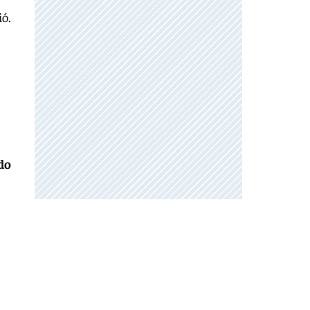
ió.
do