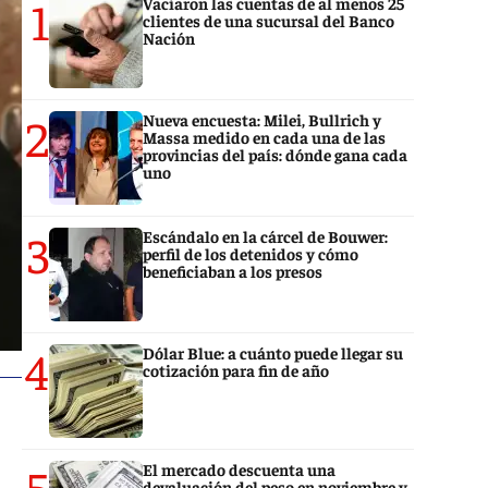
1
Vaciaron las cuentas de al menos 25
clientes de una sucursal del Banco
Nación
2
Nueva encuesta: Milei, Bullrich y
Massa medido en cada una de las
provincias del país: dónde gana cada
uno
3
Escándalo en la cárcel de Bouwer:
perfil de los detenidos y cómo
beneficiaban a los presos
4
Dólar Blue: a cuánto puede llegar su
cotización para fin de año
5
El mercado descuenta una
devaluación del peso en noviembre y