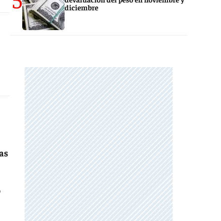
diciembre
sas
o