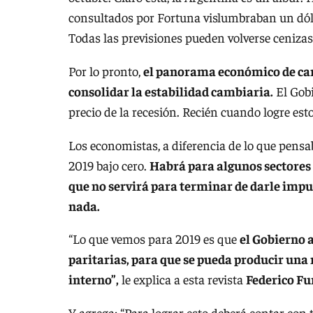
consultados por Fortuna vislumbraban un dólar
Todas las previsiones pueden volverse ceniza
Por lo pronto,
el panorama económico de cara
consolidar la estabilidad cambiaria.
El Gobi
precio de la recesión. Recién cuando logre es
Los economistas, a diferencia de lo que pen
2019 bajo cero.
Habrá para algunos sectores 
que no servirá para terminar de darle impul
nada.
“Lo que vemos para 2019 es que
el Gobierno a
paritarias, para que se pueda producir una
interno”,
le explica a esta revista
Federico Fu
Y agrega: “Para lograr esto deberá contar con 