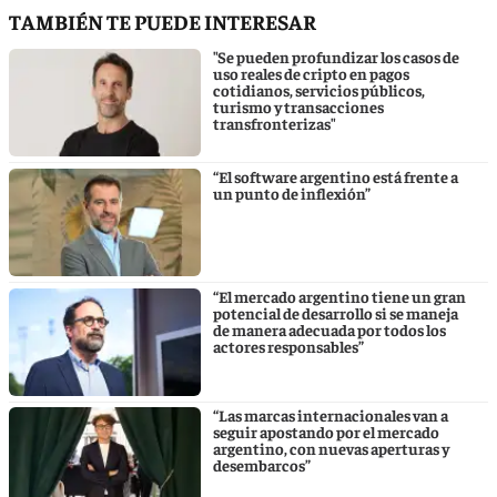
TAMBIÉN TE PUEDE INTERESAR
"Se pueden profundizar los casos de
uso reales de cripto en pagos
cotidianos, servicios públicos,
turismo y transacciones
transfronterizas"
“El software argentino está frente a
un punto de inflexión”
“El mercado argentino tiene un gran
potencial de desarrollo si se maneja
de manera adecuada por todos los
actores responsables”
“Las marcas internacionales van a
seguir apostando por el mercado
argentino, con nuevas aperturas y
desembarcos”