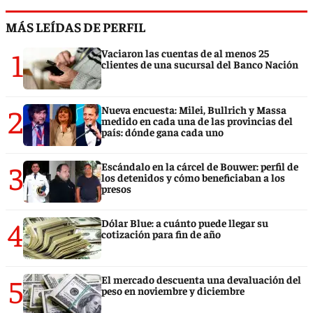
MÁS LEÍDAS DE PERFIL
1
Vaciaron las cuentas de al menos 25
clientes de una sucursal del Banco Nación
2
Nueva encuesta: Milei, Bullrich y Massa
medido en cada una de las provincias del
país: dónde gana cada uno
3
Escándalo en la cárcel de Bouwer: perfil de
los detenidos y cómo beneficiaban a los
presos
4
Dólar Blue: a cuánto puede llegar su
cotización para fin de año
5
El mercado descuenta una devaluación del
peso en noviembre y diciembre