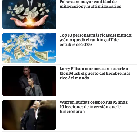
Países con mayor cantidad de
millonarios y multimillonarios
Top 10 personas más ricas del mundo:
¿cómo quedó el ranking al 1° de
octubre de 2025?
Larry Ellison amenaza con sacarle a
Elon Musk el puesto del hombre más
rico del mundo
Warren Buffett celebró sus 95 años:
10 lecciones de inversión que le
funcionaron