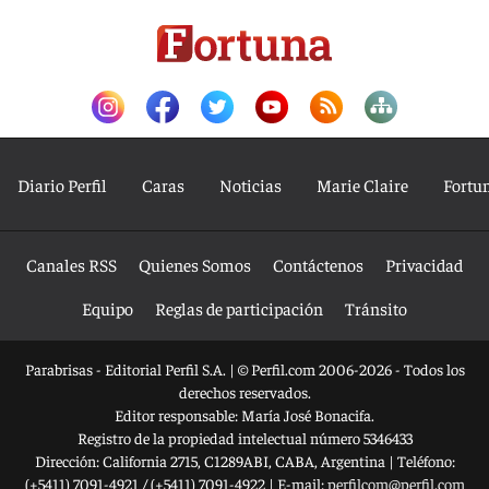
Diario Perfil
Caras
Noticias
Marie Claire
Fortu
Canales RSS
Quienes Somos
Contáctenos
Privacidad
Equipo
Reglas de participación
Tránsito
Parabrisas - Editorial Perfil S.A.
| © Perfil.com 2006-2026 - Todos los
derechos reservados.
Editor responsable: María José Bonacifa.
Registro de la propiedad intelectual número 5346433
Dirección:
California 2715
,
C1289ABI
,
CABA, Argentina
| Teléfono:
(+5411) 7091-4921
/
(+5411) 7091-4922
| E-mail:
perfilcom@perfil.com