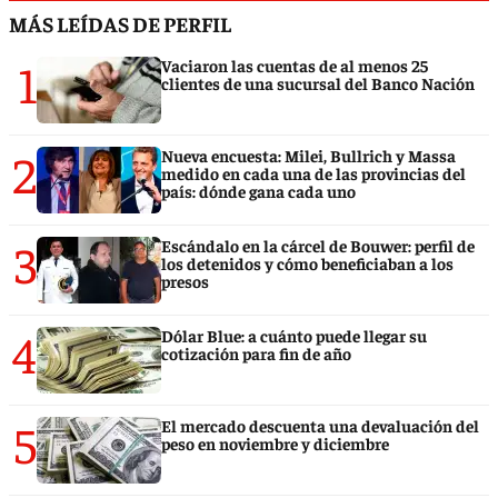
MÁS LEÍDAS DE PERFIL
1
Vaciaron las cuentas de al menos 25
clientes de una sucursal del Banco Nación
2
Nueva encuesta: Milei, Bullrich y Massa
medido en cada una de las provincias del
país: dónde gana cada uno
3
Escándalo en la cárcel de Bouwer: perfil de
los detenidos y cómo beneficiaban a los
presos
4
Dólar Blue: a cuánto puede llegar su
cotización para fin de año
5
El mercado descuenta una devaluación del
peso en noviembre y diciembre