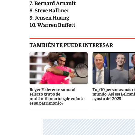
7. Bernard Arnault
8. Steve Ballmer
9. Jensen Huang
10. Warren Buffett
TAMBIÉN TE PUEDE INTERESAR
Roger Federer se suma al
Top 10 personas más ri
selecto grupo de
mundo: Así está el ran
multimillonarios:¿de cuánto
agosto del 2025
es su patrimonio?