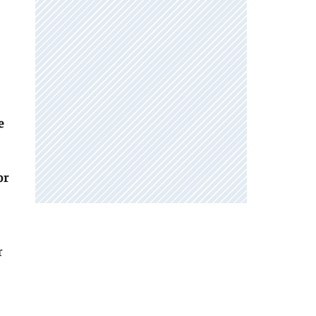
e
or
r