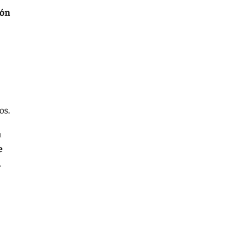
ión
os.
n
e
.