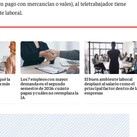
en pago con mercancías o vales), al teletrabajador tiene
e laboral.
qué la
Los 7 empleos con mayor
El buen ambiente laboral
a más
demanda en el segundo
desplazó al salario como el
semestre de 2026: cuánto
principal factor dentro de l
pagan y cuáles no reemplaza la
empresas
IA