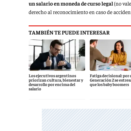
un salario en moneda de curso legal
(no val
derecho al reconocimiento en caso de accident
TAMBIÉN TE PUEDE INTERESAR
Los ejecutivos argentinos
Fatiga decisional: por 
priorizan cultura, bienestar y
Generación Z se estres
desarrollo por encima del
que los baby boomers
salario