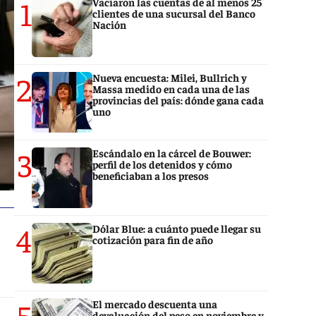
1
Vaciaron las cuentas de al menos 25
clientes de una sucursal del Banco
Nación
2
Nueva encuesta: Milei, Bullrich y
Massa medido en cada una de las
provincias del país: dónde gana cada
uno
3
Escándalo en la cárcel de Bouwer:
perfil de los detenidos y cómo
beneficiaban a los presos
4
Dólar Blue: a cuánto puede llegar su
cotización para fin de año
5
El mercado descuenta una
devaluación del peso en noviembre y