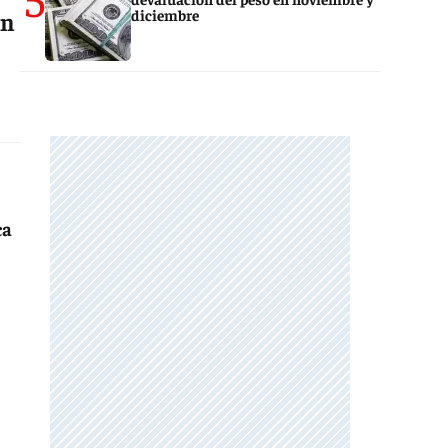
diciembre
on
ca