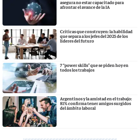
asegura no estar capacitado para
afrontar el avance de la IA
Críticas que construyen: la habilidad
que separa a los jefes del 2025 de los
líderes del futuro
7 “power skills” que se piden hoy en
todos los trabajos
Argentinos y la amistad en el trabajo:
81% confirma tener amigos surgidos
del ámbito laboral