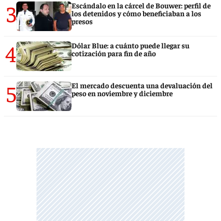
3
Escándalo en la cárcel de Bouwer: perfil de
los detenidos y cómo beneficiaban a los
presos
4
Dólar Blue: a cuánto puede llegar su
cotización para fin de año
5
El mercado descuenta una devaluación del
peso en noviembre y diciembre