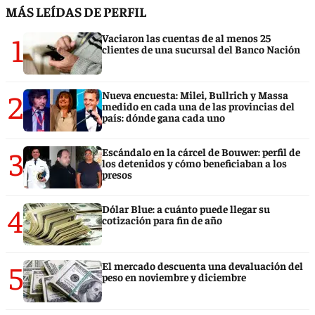
MÁS LEÍDAS DE PERFIL
1
Vaciaron las cuentas de al menos 25
clientes de una sucursal del Banco Nación
2
Nueva encuesta: Milei, Bullrich y Massa
medido en cada una de las provincias del
país: dónde gana cada uno
3
Escándalo en la cárcel de Bouwer: perfil de
los detenidos y cómo beneficiaban a los
presos
4
Dólar Blue: a cuánto puede llegar su
cotización para fin de año
5
El mercado descuenta una devaluación del
peso en noviembre y diciembre