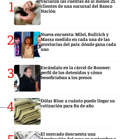
1
Vaciaron las cuentas de al menos 25
clientes de una sucursal del Banco
Nación
2
Nueva encuesta: Milei, Bullrich y
Massa medido en cada una de las
provincias del país: dónde gana cada
uno
3
Escándalo en la cárcel de Bouwer:
perfil de los detenidos y cómo
beneficiaban a los presos
4
Dólar Blue: a cuánto puede llegar su
cotización para fin de año
5
El mercado descuenta una
devaluación del peso en noviembre y