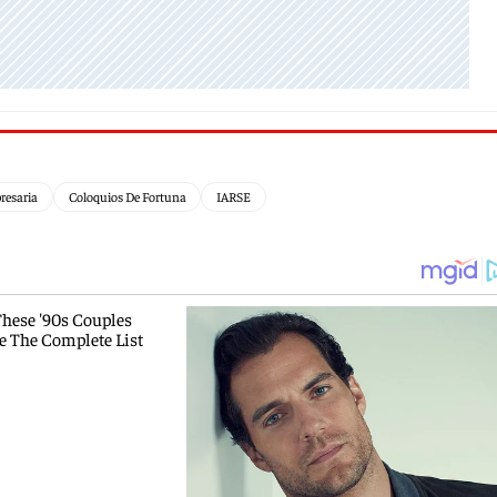
resaria
Coloquios De Fortuna
IARSE