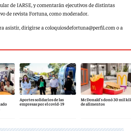
itular de IARSE, y comentarán ejecutivos de distintas
utivo de revista Fortuna, como moderador.
 asistir, dirigirse a
coloquiosdefortuna@perfil.com
o a
Aportes solidarios de las
McDonald´s donó 30 mil kil
iado
empresas por el covid-19
de alimentos
n