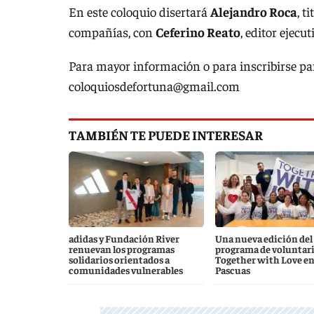
En este coloquio disertará
Alejandro Roca
, t
compañías, con
Ceferino Reato
, editor ejec
Para mayor información o para inscribirse para
coloquiosdefortuna@gmail.com
TAMBIÉN TE PUEDE INTERESAR
adidas y Fundación River
Una nueva edición del
renuevan los programas
programa de voluntar
solidarios orientados a
Together with Love e
comunidades vulnerables
Pascuas