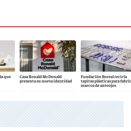
ás que
Casa Ronald McDonald
Fundación Boreal recicla
presenta su nueva identidad
tapitas plásticas para fabri
marcos de anteojos