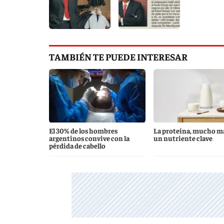
TAMBIÉN TE PUEDE INTERESAR
El 30% de los hombres
La proteína, mucho m
argentinos convive con la
un nutriente clave
pérdida de cabello