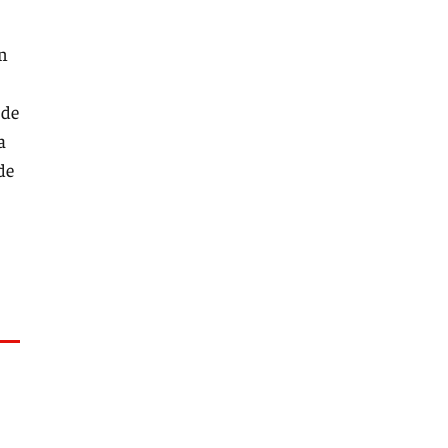
un
 de
a
de