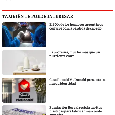
TAMBIÉN TE PUEDE INTERESAR
El 30% de los hombres argentinos
convive con la pérdida de cabello
La proteína, mucho más que un
nutriente clave
Casa Ronald McDonald presenta su
nueva identidad
Fundación Boreal recicla tapitas
plásticas para fabricar marcos de
anteojos