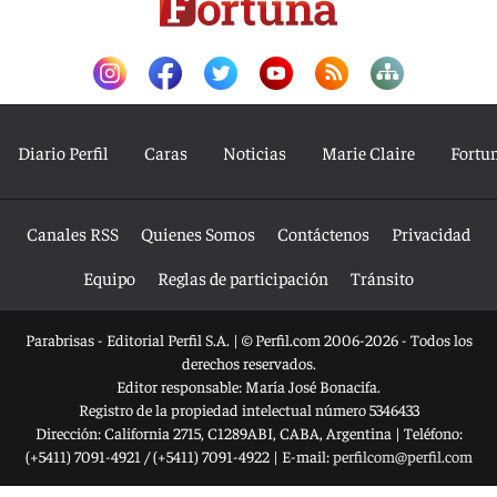
Diario Perfil
Caras
Noticias
Marie Claire
Fortu
Canales RSS
Quienes Somos
Contáctenos
Privacidad
Equipo
Reglas de participación
Tránsito
Parabrisas - Editorial Perfil S.A.
| © Perfil.com 2006-2026 - Todos los
derechos reservados.
Editor responsable: María José Bonacifa.
Registro de la propiedad intelectual número 5346433
Dirección:
California 2715
,
C1289ABI
,
CABA, Argentina
| Teléfono:
(+5411) 7091-4921
/
(+5411) 7091-4922
| E-mail:
perfilcom@perfil.com