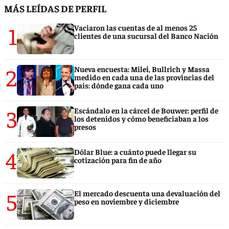
MÁS LEÍDAS DE PERFIL
1
Vaciaron las cuentas de al menos 25
clientes de una sucursal del Banco Nación
2
Nueva encuesta: Milei, Bullrich y Massa
medido en cada una de las provincias del
país: dónde gana cada uno
3
Escándalo en la cárcel de Bouwer: perfil de
los detenidos y cómo beneficiaban a los
presos
4
Dólar Blue: a cuánto puede llegar su
cotización para fin de año
5
El mercado descuenta una devaluación del
peso en noviembre y diciembre