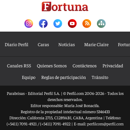
Diario Perfil
Caras
Noticias
Marie Claire
Fortu
Canales RSS
Quienes Somos
Contáctenos
Privacidad
Equipo
Reglas de participación
Tránsito
Parabrisas - Editorial Perfil S.A.
| © Perfil.com 2006-2026 - Todos los
derechos reservados.
Editor responsable: María José Bonacifa.
Registro de la propiedad intelectual número 5346433
Dirección:
California 2715
,
C1289ABI
,
CABA, Argentina
| Teléfono:
(+5411) 7091-4921
/
(+5411) 7091-4922
| E-mail:
perfilcom@perfil.com