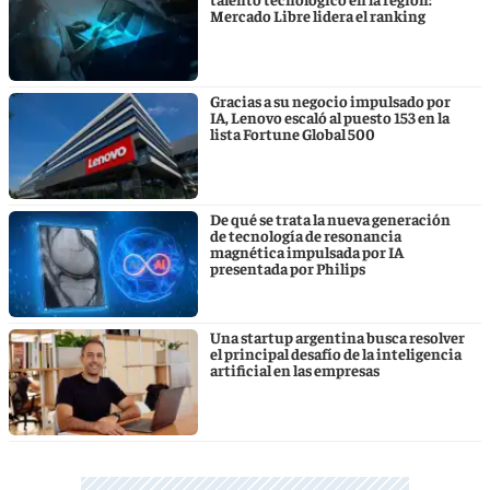
Mercado Libre lidera el ranking
Gracias a su negocio impulsado por
IA, Lenovo escaló al puesto 153 en la
lista Fortune Global 500
De qué se trata la nueva generación
de tecnología de resonancia
magnética impulsada por IA
presentada por Philips
Una startup argentina busca resolver
el principal desafío de la inteligencia
artificial en las empresas