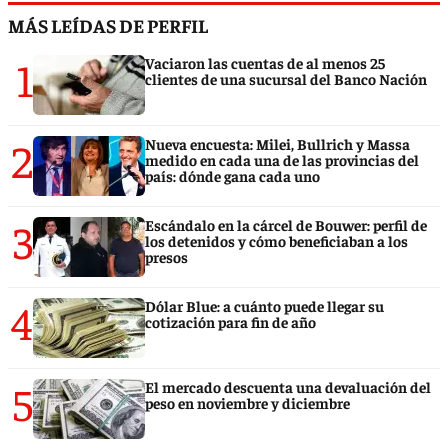
MÁS LEÍDAS DE PERFIL
1
Vaciaron las cuentas de al menos 25
clientes de una sucursal del Banco Nación
2
Nueva encuesta: Milei, Bullrich y Massa
medido en cada una de las provincias del
país: dónde gana cada uno
3
Escándalo en la cárcel de Bouwer: perfil de
los detenidos y cómo beneficiaban a los
presos
4
Dólar Blue: a cuánto puede llegar su
cotización para fin de año
5
El mercado descuenta una devaluación del
peso en noviembre y diciembre