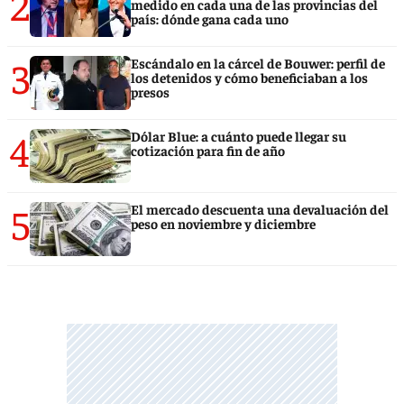
2
medido en cada una de las provincias del
país: dónde gana cada uno
3
Escándalo en la cárcel de Bouwer: perfil de
los detenidos y cómo beneficiaban a los
presos
4
Dólar Blue: a cuánto puede llegar su
cotización para fin de año
5
El mercado descuenta una devaluación del
peso en noviembre y diciembre