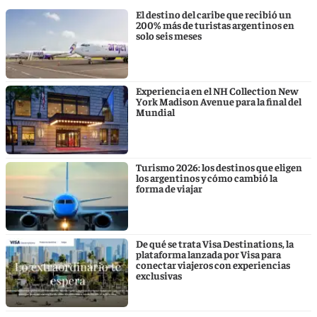
El destino del caribe que recibió un
200% más de turistas argentinos en
solo seis meses
Experiencia en el NH Collection New
York Madison Avenue para la final del
Mundial
Turismo 2026: los destinos que eligen
los argentinos y cómo cambió la
forma de viajar
De qué se trata Visa Destinations, la
plataforma lanzada por Visa para
conectar viajeros con experiencias
exclusivas