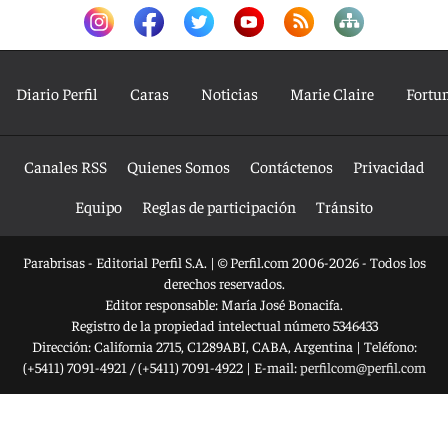
Diario Perfil
Caras
Noticias
Marie Claire
Fortu
Canales RSS
Quienes Somos
Contáctenos
Privacidad
Equipo
Reglas de participación
Tránsito
Parabrisas - Editorial Perfil S.A.
| © Perfil.com 2006-2026 - Todos los
derechos reservados.
Editor responsable: María José Bonacifa.
Registro de la propiedad intelectual número 5346433
Dirección:
California 2715
,
C1289ABI
,
CABA, Argentina
| Teléfono:
(+5411) 7091-4921
/
(+5411) 7091-4922
| E-mail:
perfilcom@perfil.com