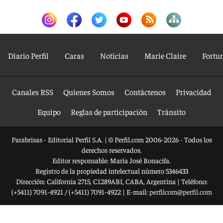
Diario Perfil
Caras
Noticias
Marie Claire
Fortu
Canales RSS
Quienes Somos
Contáctenos
Privacidad
Equipo
Reglas de participación
Tránsito
Parabrisas - Editorial Perfil S.A.
| © Perfil.com 2006-2026 - Todos los
derechos reservados.
Editor responsable: María José Bonacifa.
Registro de la propiedad intelectual número 5346433
Dirección:
California 2715
,
C1289ABI
,
CABA, Argentina
| Teléfono:
(+5411) 7091-4921
/
(+5411) 7091-4922
| E-mail:
perfilcom@perfil.com