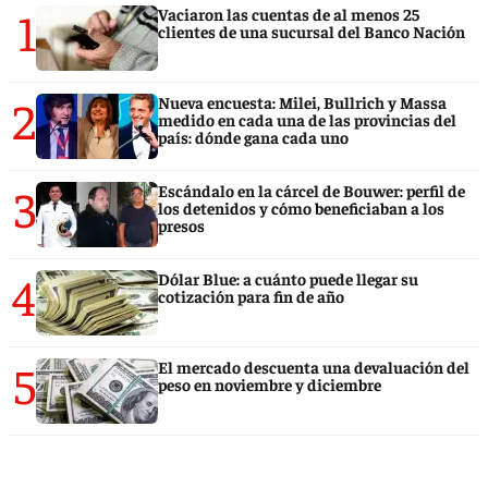
1
Vaciaron las cuentas de al menos 25
clientes de una sucursal del Banco Nación
2
Nueva encuesta: Milei, Bullrich y Massa
medido en cada una de las provincias del
país: dónde gana cada uno
3
Escándalo en la cárcel de Bouwer: perfil de
los detenidos y cómo beneficiaban a los
presos
4
Dólar Blue: a cuánto puede llegar su
cotización para fin de año
5
El mercado descuenta una devaluación del
peso en noviembre y diciembre