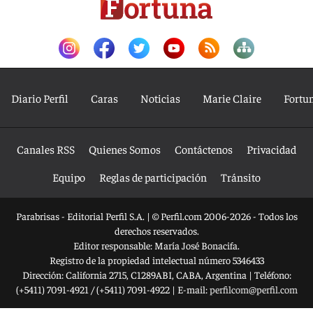
Diario Perfil
Caras
Noticias
Marie Claire
Fortu
Canales RSS
Quienes Somos
Contáctenos
Privacidad
Equipo
Reglas de participación
Tránsito
Parabrisas - Editorial Perfil S.A.
| © Perfil.com 2006-2026 - Todos los
derechos reservados.
Editor responsable: María José Bonacifa.
Registro de la propiedad intelectual número 5346433
Dirección:
California 2715
,
C1289ABI
,
CABA, Argentina
| Teléfono:
(+5411) 7091-4921
/
(+5411) 7091-4922
| E-mail:
perfilcom@perfil.com