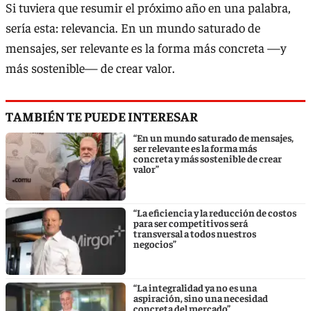
Si tuviera que resumir el próximo año en una palabra,
sería esta: relevancia. En un mundo saturado de
mensajes, ser relevante es la forma más concreta —y
más sostenible— de crear valor.
TAMBIÉN TE PUEDE INTERESAR
“En un mundo saturado de mensajes,
ser relevante es la forma más
concreta y más sostenible de crear
valor”
“La eficiencia y la reducción de costos
para ser competitivos será
transversal a todos nuestros
negocios”
“La integralidad ya no es una
aspiración, sino una necesidad
concreta del mercado”