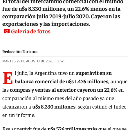
El total del intercambio comercial con el mundo
fue de u$s 8.330 millones, un 22,6% menos en la
comparación julio 2019-julio 2020. Cayeron las
exportaciones y las importaciones.
Galería de fotos
Redacción Fortuna
MARTES 25 DE AGOSTO DE 2020 | 05:41
E
l julio, la Argentina tuvo un
superávit en su
balanza comercial de u$s 1.476 millones,
aunque
las
compras y ventas al exterior
cayeron un 22,6%
en
comparación al mismo mes del año pasado ya que
alcanzaron a
u$s 8.330 millones,
según estimó el Indec
en un informe.
Ese superávit fue de
u$s 526 millones más
que el que se