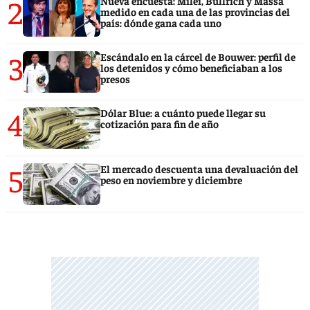
2
Nueva encuesta: Milei, Bullrich y Massa
medido en cada una de las provincias del
país: dónde gana cada uno
3
Escándalo en la cárcel de Bouwer: perfil de
los detenidos y cómo beneficiaban a los
presos
4
Dólar Blue: a cuánto puede llegar su
cotización para fin de año
5
El mercado descuenta una devaluación del
peso en noviembre y diciembre