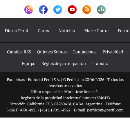
Diario Perfil
Caras
Noticias
Marie Claire
Fortu
Canales RSS
Quienes Somos
Contáctenos
Privacidad
Equipo
Reglas de participación
Tránsito
Parabrisas - Editorial Perfil S.A.
| © Perfil.com 2006-2026 - Todos los
derechos reservados.
Editor responsable: María José Bonacifa.
Registro de la propiedad intelectual número 5346433
Dirección:
California 2715
,
C1289ABI
,
CABA, Argentina
| Teléfono:
(+5411) 7091-4921
/
(+5411) 7091-4922
| E-mail:
perfilcom@perfil.com