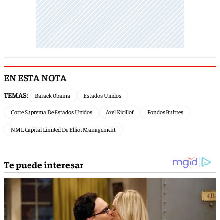
EN ESTA NOTA
TEMAS:
Barack Obama
Estados Unidos
Corte Suprema De Estados Unidos
Axel Kicillof
Fondos Buitres
NML Capital Limited De Elliot Management