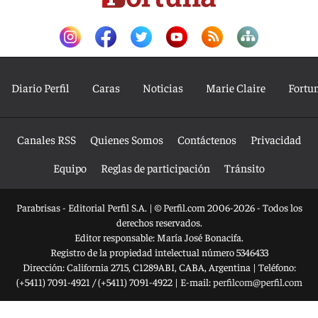
Diario Perfil
Caras
Noticias
Marie Claire
Fortu
Canales RSS
Quienes Somos
Contáctenos
Privacidad
Equipo
Reglas de participación
Tránsito
Parabrisas - Editorial Perfil S.A.
| © Perfil.com 2006-2026 - Todos los
derechos reservados.
Editor responsable: María José Bonacifa.
Registro de la propiedad intelectual número 5346433
Dirección:
California 2715
,
C1289ABI
,
CABA, Argentina
| Teléfono:
(+5411) 7091-4921
/
(+5411) 7091-4922
| E-mail:
perfilcom@perfil.com