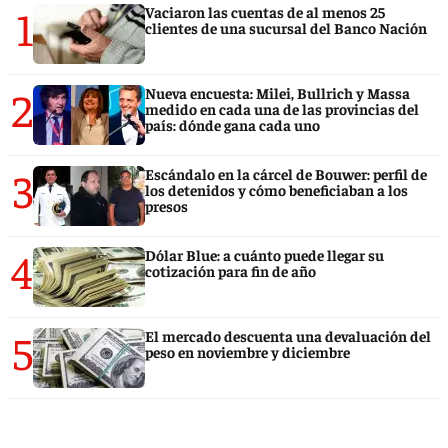
1
Vaciaron las cuentas de al menos 25
clientes de una sucursal del Banco Nación
2
Nueva encuesta: Milei, Bullrich y Massa
medido en cada una de las provincias del
país: dónde gana cada uno
3
Escándalo en la cárcel de Bouwer: perfil de
los detenidos y cómo beneficiaban a los
presos
4
Dólar Blue: a cuánto puede llegar su
cotización para fin de año
5
El mercado descuenta una devaluación del
peso en noviembre y diciembre