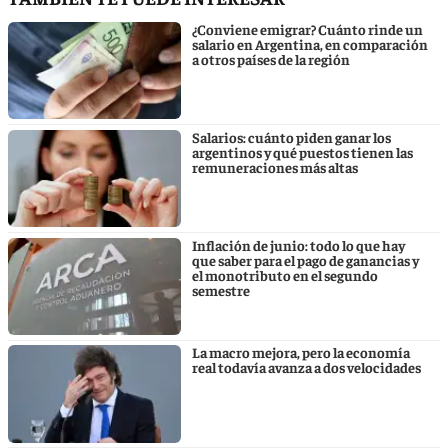
¿Conviene emigrar? Cuánto rinde un
salario en Argentina, en comparación
a otros países de la región
Salarios: cuánto piden ganar los
argentinos y qué puestos tienen las
remuneraciones más altas
Inflación de junio: todo lo que hay
que saber para el pago de ganancias y
el monotributo en el segundo
semestre
La macro mejora, pero la economía
real todavía avanza a dos velocidades