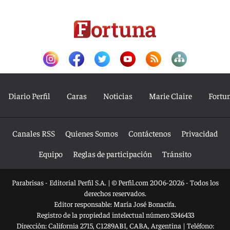
Diario Perfil
Caras
Noticias
Marie Claire
Fortu
Canales RSS
Quienes Somos
Contáctenos
Privacidad
Equipo
Reglas de participación
Tránsito
Parabrisas - Editorial Perfil S.A.
| © Perfil.com 2006-2026 - Todos los
derechos reservados.
Editor responsable: María José Bonacifa.
Registro de la propiedad intelectual número 5346433
Dirección:
California 2715
,
C1289ABI
,
CABA, Argentina
| Teléfono: