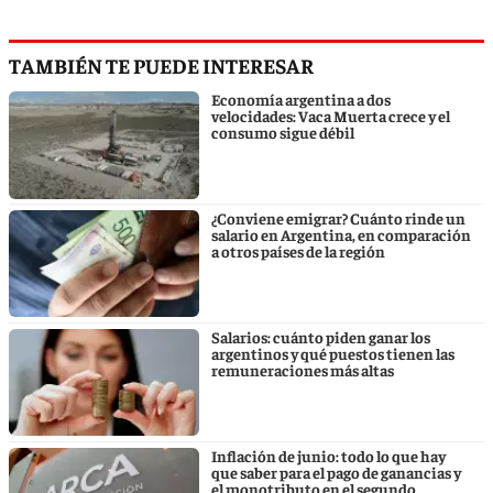
TAMBIÉN TE PUEDE INTERESAR
Economía argentina a dos
velocidades: Vaca Muerta crece y el
consumo sigue débil
¿Conviene emigrar? Cuánto rinde un
salario en Argentina, en comparación
a otros países de la región
Salarios: cuánto piden ganar los
argentinos y qué puestos tienen las
remuneraciones más altas
Inflación de junio: todo lo que hay
que saber para el pago de ganancias y
el monotributo en el segundo