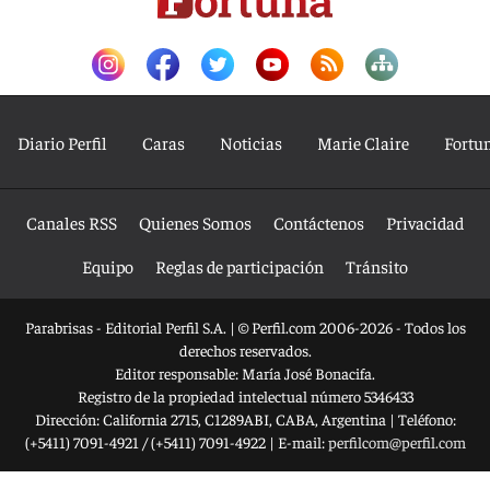
Diario Perfil
Caras
Noticias
Marie Claire
Fortu
Canales RSS
Quienes Somos
Contáctenos
Privacidad
Equipo
Reglas de participación
Tránsito
Parabrisas - Editorial Perfil S.A.
| © Perfil.com 2006-2026 - Todos los
derechos reservados.
Editor responsable: María José Bonacifa.
Registro de la propiedad intelectual número 5346433
Dirección:
California 2715
,
C1289ABI
,
CABA, Argentina
| Teléfono:
(+5411) 7091-4921
/
(+5411) 7091-4922
| E-mail:
perfilcom@perfil.com