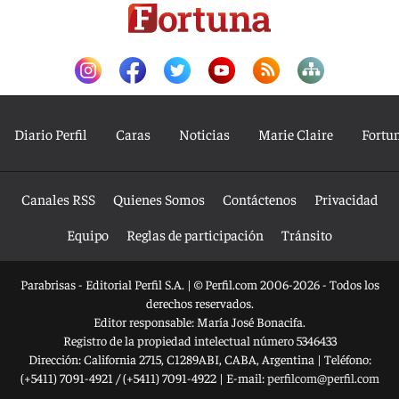
Diario Perfil
Caras
Noticias
Marie Claire
Fortu
Canales RSS
Quienes Somos
Contáctenos
Privacidad
Equipo
Reglas de participación
Tránsito
Parabrisas - Editorial Perfil S.A.
| © Perfil.com 2006-2026 - Todos los
derechos reservados.
Editor responsable: María José Bonacifa.
Registro de la propiedad intelectual número 5346433
Dirección:
California 2715
,
C1289ABI
,
CABA, Argentina
| Teléfono:
(+5411) 7091-4921
/
(+5411) 7091-4922
| E-mail:
perfilcom@perfil.com