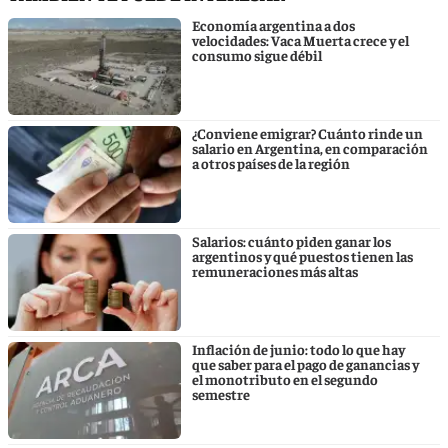
Economía argentina a dos
velocidades: Vaca Muerta crece y el
consumo sigue débil
¿Conviene emigrar? Cuánto rinde un
salario en Argentina, en comparación
a otros países de la región
Salarios: cuánto piden ganar los
argentinos y qué puestos tienen las
remuneraciones más altas
Inflación de junio: todo lo que hay
que saber para el pago de ganancias y
el monotributo en el segundo
semestre