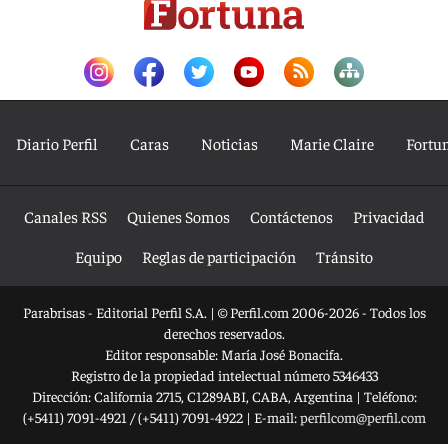
Diario Perfil
Caras
Noticias
Marie Claire
Fortu
Canales RSS
Quienes Somos
Contáctenos
Privacidad
Equipo
Reglas de participación
Tránsito
Parabrisas - Editorial Perfil S.A.
| © Perfil.com 2006-2026 - Todos los
derechos reservados.
Editor responsable: María José Bonacifa.
Registro de la propiedad intelectual número 5346433
Dirección:
California 2715
,
C1289ABI
,
CABA, Argentina
| Teléfono:
(+5411) 7091-4921
/
(+5411) 7091-4922
| E-mail:
perfilcom@perfil.com