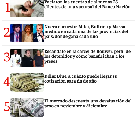
1
Vaciaron las cuentas de al menos 25
clientes de una sucursal del Banco Nación
2
Nueva encuesta: Milei, Bullrich y Massa
medido en cada una de las provincias del
país: dónde gana cada uno
3
Escándalo en la cárcel de Bouwer: perfil de
los detenidos y cómo beneficiaban a los
presos
4
Dólar Blue: a cuánto puede llegar su
cotización para fin de año
5
El mercado descuenta una devaluación del
peso en noviembre y diciembre