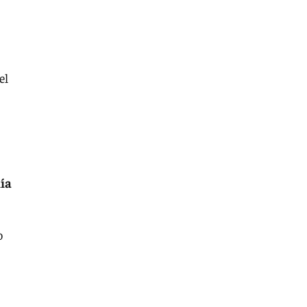
el
mía
o