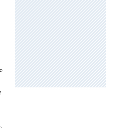
o
d
,