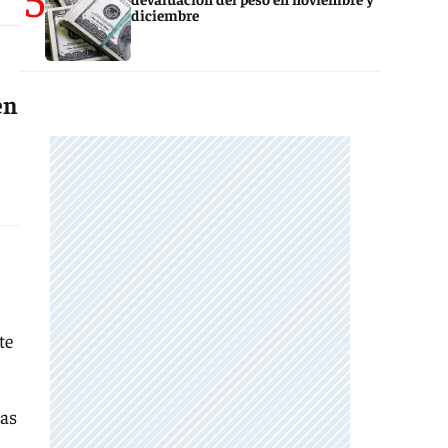
diciembre
en
te
eas