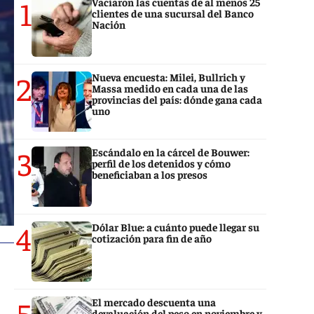
1
Vaciaron las cuentas de al menos 25
clientes de una sucursal del Banco
Nación
2
Nueva encuesta: Milei, Bullrich y
Massa medido en cada una de las
provincias del país: dónde gana cada
uno
3
Escándalo en la cárcel de Bouwer:
perfil de los detenidos y cómo
beneficiaban a los presos
4
Dólar Blue: a cuánto puede llegar su
cotización para fin de año
5
El mercado descuenta una
devaluación del peso en noviembre y