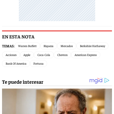
EN ESTA NOTA
TEMAS:
Warren Buffett
Riqueza
Mercados
Berkshire Hathaway
Acciones
Apple
Coca-Cola
Chevron
American Express
Bank Of America
Fortuna