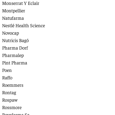
Monserrat Y Eclair
Montpellier
Natufarma
Nestlé Health Science
Novocap
Nutricis Bagó
Pharma Dorf
Pharmalep
Pint Pharma
Poen
Raffo
Roemmers
Rontag
Rospaw
Rossmore
Rovafarma Sa