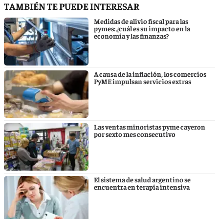
TAMBIÉN TE PUEDE INTERESAR
Medidas de alivio fiscal para las
pymes: ¿cuál es su impacto en la
economía y las finanzas?
A causa de la inflación, los comercios
PyME impulsan servicios extras
Las ventas minoristas pyme cayeron
por sexto mes consecutivo
El sistema de salud argentino se
encuentra en terapia intensiva