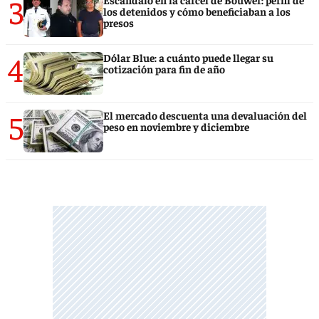
3
los detenidos y cómo beneficiaban a los
presos
4
Dólar Blue: a cuánto puede llegar su
cotización para fin de año
5
El mercado descuenta una devaluación del
peso en noviembre y diciembre