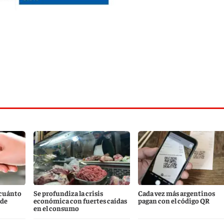
 cuánto
Se profundiza la crisis
Cada vez más argentinos
 de
económica con fuertes caídas
pagan con el código QR
en el consumo