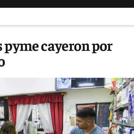
s pyme cayeron por
o