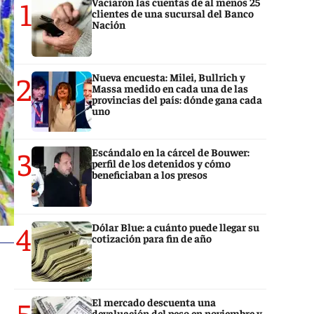
1
Vaciaron las cuentas de al menos 25
clientes de una sucursal del Banco
Nación
2
Nueva encuesta: Milei, Bullrich y
Massa medido en cada una de las
provincias del país: dónde gana cada
uno
3
Escándalo en la cárcel de Bouwer:
perfil de los detenidos y cómo
beneficiaban a los presos
4
Dólar Blue: a cuánto puede llegar su
cotización para fin de año
5
El mercado descuenta una
devaluación del peso en noviembre y