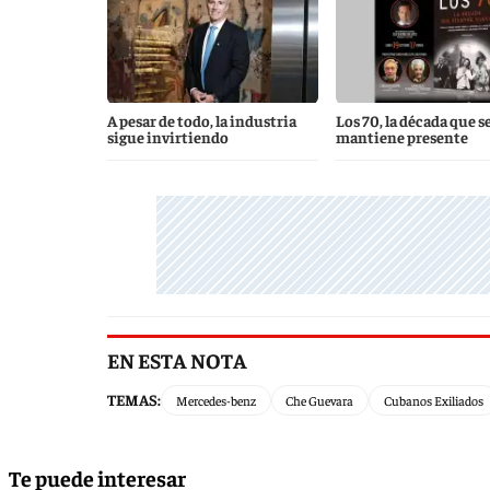
A pesar de todo, la industria
Los 70, la década que s
sigue invirtiendo
mantiene presente
EN ESTA NOTA
TEMAS:
Mercedes-benz
Che Guevara
Cubanos Exiliados