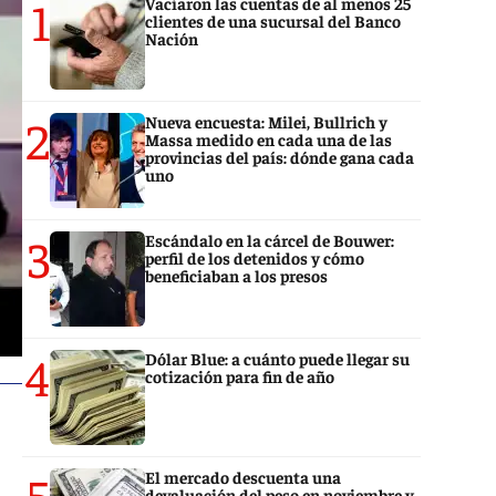
1
Vaciaron las cuentas de al menos 25
clientes de una sucursal del Banco
Nación
2
Nueva encuesta: Milei, Bullrich y
Massa medido en cada una de las
provincias del país: dónde gana cada
uno
3
Escándalo en la cárcel de Bouwer:
perfil de los detenidos y cómo
beneficiaban a los presos
4
Dólar Blue: a cuánto puede llegar su
cotización para fin de año
5
El mercado descuenta una
devaluación del peso en noviembre y