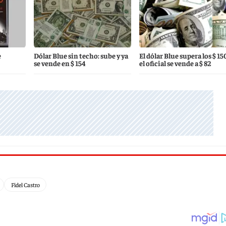
e
Dólar Blue sin techo: sube y ya
El dólar Blue supera los $ 15
se vende en $ 154
el oficial se vende a $ 82
Fidel Castro