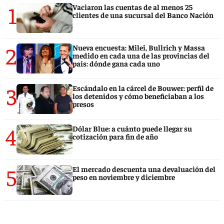
1
Vaciaron las cuentas de al menos 25
clientes de una sucursal del Banco Nación
2
Nueva encuesta: Milei, Bullrich y Massa
medido en cada una de las provincias del
país: dónde gana cada uno
3
Escándalo en la cárcel de Bouwer: perfil de
los detenidos y cómo beneficiaban a los
presos
4
Dólar Blue: a cuánto puede llegar su
cotización para fin de año
5
El mercado descuenta una devaluación del
peso en noviembre y diciembre