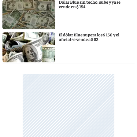
Dólar Blue sin techo: sube y ya se
vende en $ 154
El dólar Blue supera los $ 150 y el
oficial se vende a $ 82