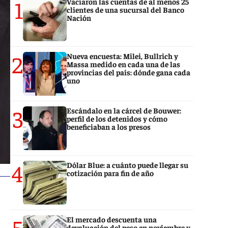
1
Vaciaron las cuentas de al menos 25
clientes de una sucursal del Banco
Nación
2
Nueva encuesta: Milei, Bullrich y
Massa medido en cada una de las
provincias del país: dónde gana cada
uno
3
Escándalo en la cárcel de Bouwer:
perfil de los detenidos y cómo
beneficiaban a los presos
4
Dólar Blue: a cuánto puede llegar su
cotización para fin de año
5
El mercado descuenta una
devaluación del peso en noviembre y