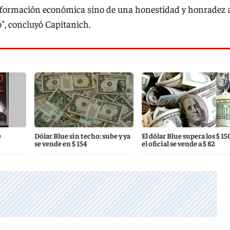
formación económica sino de una honestidad y honradez 
o", concluyó Capitanich.
e
Dólar Blue sin techo: sube y ya
El dólar Blue supera los $ 15
se vende en $ 154
el oficial se vende a $ 82