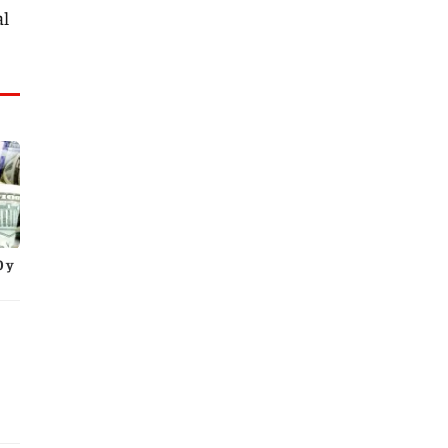
al
0 y