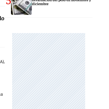
diciembre
do
A),
na