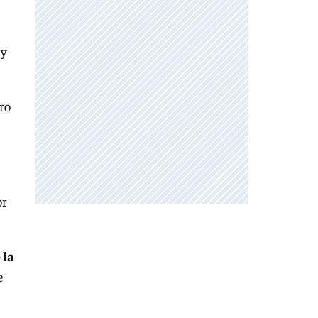
 y
tro
or
 la
e