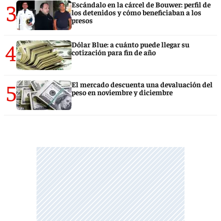
3
Escándalo en la cárcel de Bouwer: perfil de
los detenidos y cómo beneficiaban a los
presos
4
Dólar Blue: a cuánto puede llegar su
cotización para fin de año
5
El mercado descuenta una devaluación del
peso en noviembre y diciembre