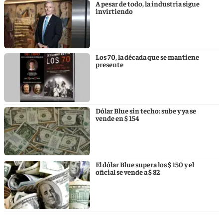
A pesar de todo, la industria sigue
invirtiendo
Los 70, la década que se mantiene
presente
Dólar Blue sin techo: sube y ya se
vende en $ 154
El dólar Blue supera los $ 150 y el
oficial se vende a $ 82