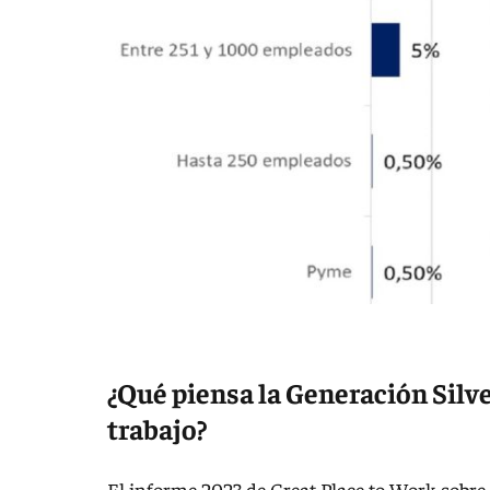
¿Qué piensa la Generación Silve
trabajo?
El informe 2023 de Great Place to Work sobre 