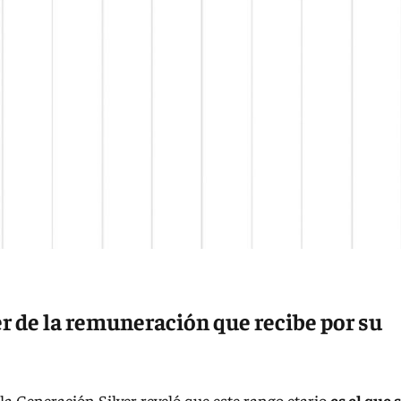
r de la remuneración que recibe por su
la Generación Silver reveló que este rango etario
es el que 