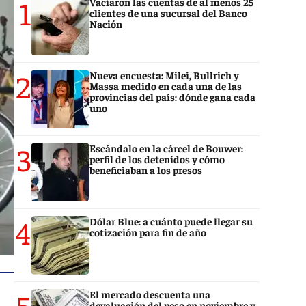
1
Vaciaron las cuentas de al menos 25
clientes de una sucursal del Banco
Nación
2
Nueva encuesta: Milei, Bullrich y
Massa medido en cada una de las
provincias del país: dónde gana cada
uno
3
Escándalo en la cárcel de Bouwer:
perfil de los detenidos y cómo
beneficiaban a los presos
4
Dólar Blue: a cuánto puede llegar su
cotización para fin de año
5
El mercado descuenta una
devaluación del peso en noviembre y