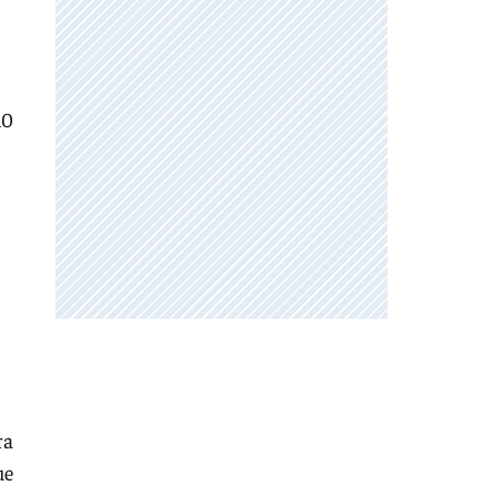
10
ra
ue