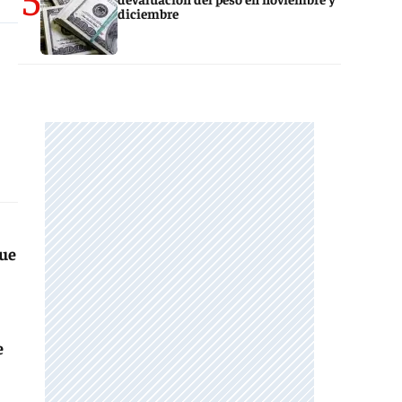
diciembre
ue
e