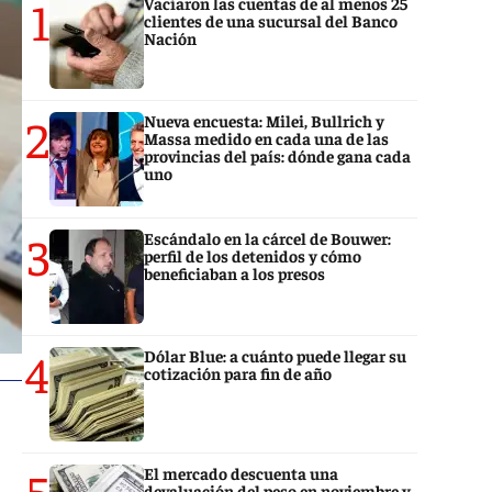
1
Vaciaron las cuentas de al menos 25
clientes de una sucursal del Banco
Nación
2
Nueva encuesta: Milei, Bullrich y
Massa medido en cada una de las
provincias del país: dónde gana cada
uno
3
Escándalo en la cárcel de Bouwer:
perfil de los detenidos y cómo
beneficiaban a los presos
4
Dólar Blue: a cuánto puede llegar su
cotización para fin de año
5
El mercado descuenta una
devaluación del peso en noviembre y