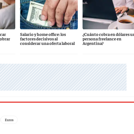
scar
Salario y home office: los
¿Cuánto cobra en dólares u
cobrar
factores decisivos al
persona freelance en
considerar una oferta laboral
Argentina?
Euros