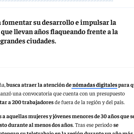
 fomentar su desarrollo e impulsar la
que llevan años flaqueando frente a la
s grandes ciudades.
ña,
busca atraer la atención de
nómadas digitales
para q
e lanzó una convocatoria que cuenta con un presupuesto
tar a 200 trabajadores
de fuera de la región y del país.
s a aquellas mujeres y jóvenes menores de 30 años que s
to durante al menos dos años
. Tras ese periodo
se
ntengan su teletrabajo en la región durante un año más
.