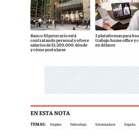
Banco Hipotecario está
3 plataformas para bu
contratando personal y ofrece
trabajo home office y 
salarios de $1.200.000: dónde
en dólares
y cómo postularse
EN ESTA NOTA
TEMAS:
Empleo
Teletrabajo
Extremadura
España