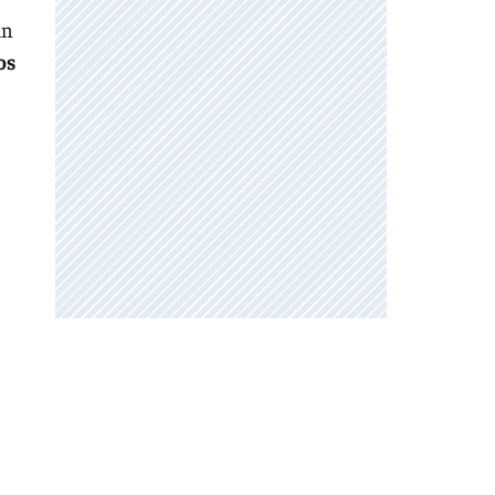
un
os