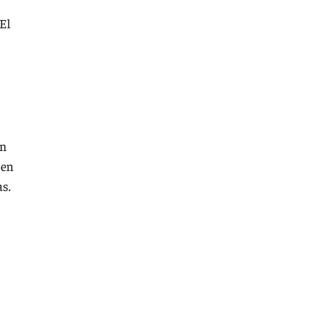
 El
en
 en
as.