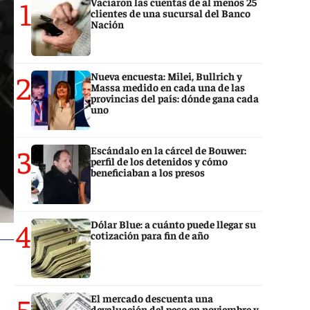
1
Vaciaron las cuentas de al menos 25
clientes de una sucursal del Banco
Nación
2
Nueva encuesta: Milei, Bullrich y
Massa medido en cada una de las
provincias del país: dónde gana cada
uno
3
Escándalo en la cárcel de Bouwer:
perfil de los detenidos y cómo
beneficiaban a los presos
4
Dólar Blue: a cuánto puede llegar su
cotización para fin de año
5
El mercado descuenta una
devaluación del peso en noviembre y