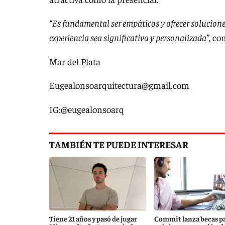
“Es fundamental ser empáticos y ofrecer solucione
experiencia sea significativa y personalizada”
, co
Mar del Plata
Eugealonsoarquitectura@gmail.com
IG:@eugealonsoarq
TAMBIÉN TE PUEDE INTERESAR
Tiene 21 años y pasó de jugar
Commit lanza becas pa