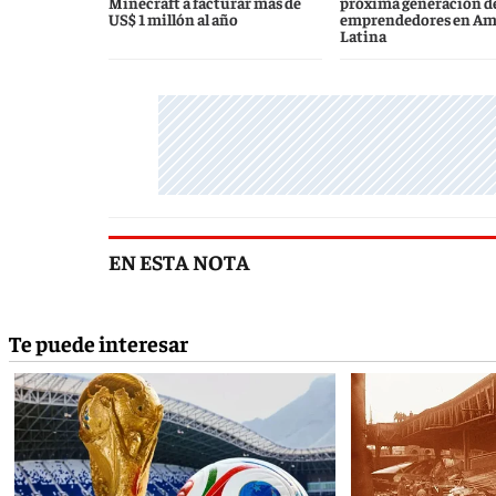
Minecraft a facturar más de
próxima generación d
US$ 1 millón al año
emprendedores en Am
Latina
EN ESTA NOTA