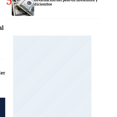
diciembre
al
der