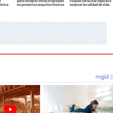
e
para integrar obras originales
cuando escuchar significa
érica
en proyectos arquitectónicos
mejorar la calidad de vida